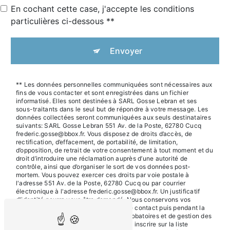
En cochant cette case, j'accepte les conditions
particulières ci-dessous **
Envoyer
** Les données personnelles communiquées sont nécessaires aux
fins de vous contacter et sont enregistrées dans un fichier
informatisé. Elles sont destinées à SARL Gosse Lebran et ses
sous-traitants dans le seul but de répondre à votre message. Les
données collectées seront communiquées aux seuls destinataires
suivants: SARL Gosse Lebran 551 Av. de la Poste, 62780 Cucq
frederic.gosse@bbox.fr. Vous disposez de droits d’accès, de
rectification, d’effacement, de portabilité, de limitation,
d’opposition, de retrait de votre consentement à tout moment et du
droit d’introduire une réclamation auprès d’une autorité de
contrôle, ainsi que d’organiser le sort de vos données post-
mortem. Vous pouvez exercer ces droits par voie postale à
l'adresse 551 Av. de la Poste, 62780 Cucq ou par courrier
électronique à l'adresse frederic.gosse@bbox.fr. Un justificatif
d'identité pourra vous être demandé. Nous conservons vos
données pendant la période de prise de contact puis pendant la
durée de prescription légale aux fins probatoires et de gestion des
contentieux. Vous avez le droit de vous inscrire sur la liste