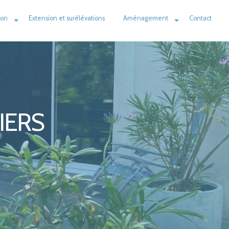
ion
Extension et surélévations
Aménagement
Contact
IERS