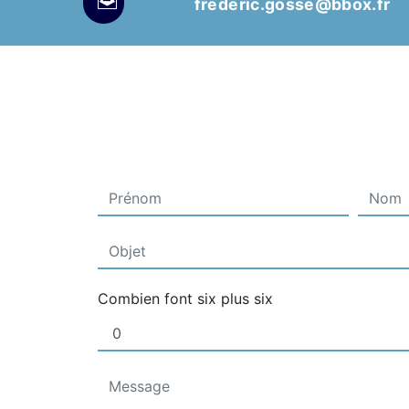
frederic.gosse@bbox.fr
Combien font six plus six