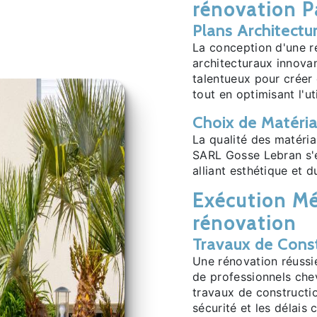
rénovation P
Plans Architectu
La conception d'une r
architecturaux innova
talentueux pour créer 
tout en optimisant l'ut
Choix de Matéria
La qualité des matéria
SARL Gosse Lebran s'e
alliant esthétique et d
Exécution Mé
rénovation
Travaux de Const
Une rénovation réussi
de professionnels ch
travaux de constructio
sécurité et les délais