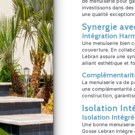
de menuiserie pour ga
investissons dans des
une qualité exceptionn
Synergie ave
Intégration Har
Une menuiserie bien c
couverture. En collab
Lebran assure une syne
alliant esthétique et f
Complémentarité
La menuiserie va de p
une complémentarité o
construction, garantis
Isolation Int
Isolation Intégr
Une bonne menuiserie 
Gosse Lebran intègre d