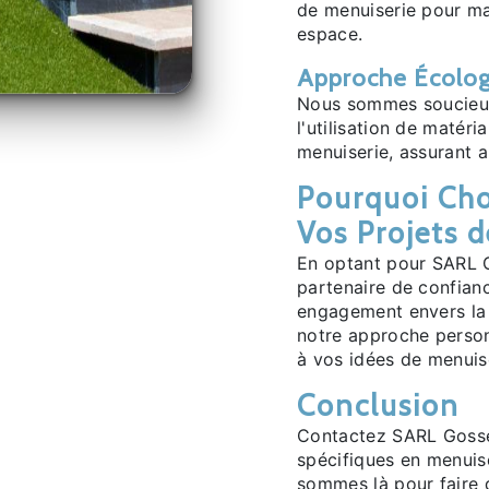
de menuiserie pour ma
espace.
Approche Écolog
Nous sommes soucieux
l'utilisation de matér
menuiserie, assurant 
Pourquoi Cho
Vos Projets 
En optant pour SARL G
partenaire de confian
engagement envers la s
notre approche person
à vos idées de menuis
Conclusion
Contactez SARL Gosse 
spécifiques en menuise
sommes là pour faire de