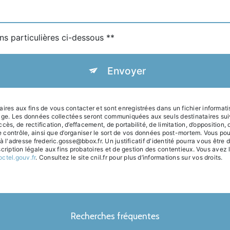
ns particulières ci-dessous **
Envoyer
es aux fins de vous contacter et sont enregistrées dans un fichier informati
sage. Les données collectées seront communiquées aux seuls destinataires su
ès, de rectification, d’effacement, de portabilité, de limitation, d’opposition
de contrôle, ainsi que d’organiser le sort de vos données post-mortem. Vous po
 à l'adresse frederic.gosse@bbox.fr. Un justificatif d'identité pourra vous ê
ription légale aux fins probatoires et de gestion des contentieux. Vous avez le 
octel.gouv.fr
. Consultez le site cnil.fr pour plus d’informations sur vos droits.
Recherches fréquentes