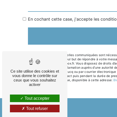
En cochant cette case, j'accepte les conditio
** Les données personnelles communiquées sont nécessair
sous-traitants dans le seul but de répondre à votre mes
Cucq frederic.gosse@bbox.fr. Vous disposez de droits d’acc
droit d’introduire une réclamation auprès d’une autorité 
Ce site utilise des cookies et
Av. de la Poste, 62780 Cucq ou par courrier électronique
vous donne le contrôle sur
période de prise de contact puis pendant la durée de presc
ceux que vous souhaitez
démarchage téléphonique, disponible à cette adresse:
Bl
activer
Tout accepter
Tout refuser